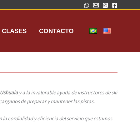
S CLASES
CONTACTO
Ushuaia
y a la invalorable ayuda de instructores de ski
ncargados de preparar y mantener las pistas.
 la cordialidad y eficiencia del servicio que estamos