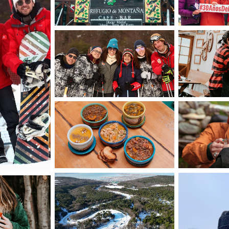
Disfrutando
El
sores
Nuestros Platos
Un
Las Vistas
usa