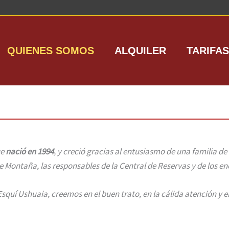
QUIENES SOMOS
ALQUILER
TARIFA
ue
nació en 1994
, y creció gracias al entusiasmo de una familia de
de Montaña, las responsables de la Central de Reservas y de los e
squí Ushuaia, creemos en el buen trato, en la cálida atención y en