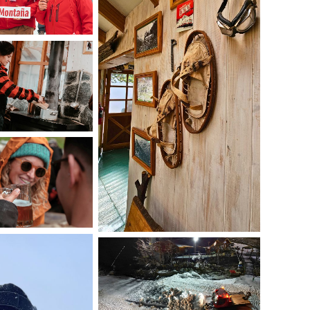
 Refugio
El Refugio
a Pausa
Las Vistas