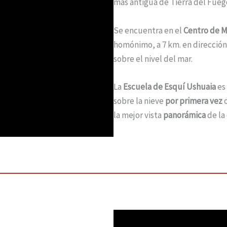
más antigua de Tierra del Fueg
Se encuentra en el
Centro de M
homónimo, a 7 km. en dirección 
sobre el nivel del mar.
La
Escuela de Esquí Ushuaia
es 
sobre la nieve
por primera vez
o
la mejor vista
panorámica
de la