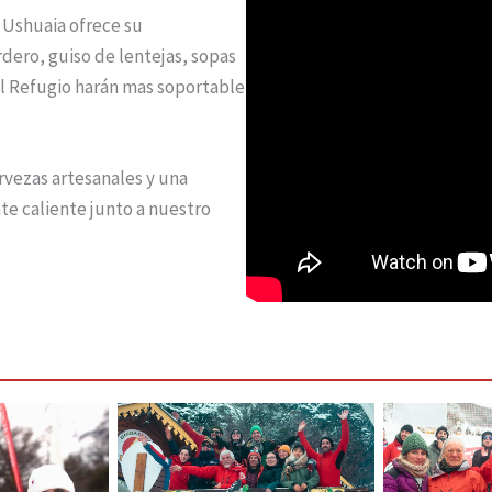
 Ushuaia ofrece su
rdero, guiso de lentejas, sopas
l Refugio harán mas soportable
ervezas artesanales y una
te caliente junto a nuestro
El Equipo
30 Año