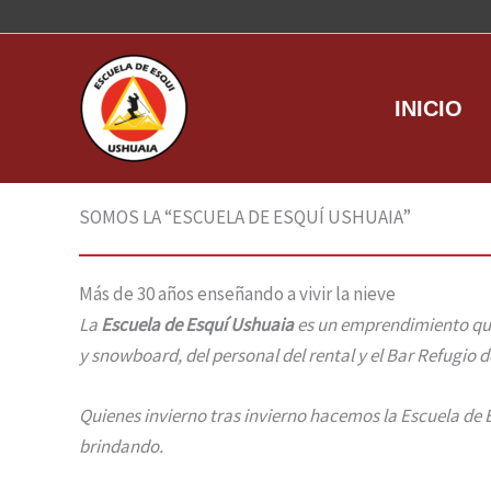
Ir
al
contenido
INICIO
SOMOS LA “ESCUELA DE ESQUÍ USHUAIA”
Más de 30 años enseñando a vivir la nieve
La
Escuela de Esquí Ushuaia
es un emprendimiento q
y snowboard, del personal del rental y el Bar Refugio 
Quienes invierno tras invierno hacemos la Escuela de E
brindando.