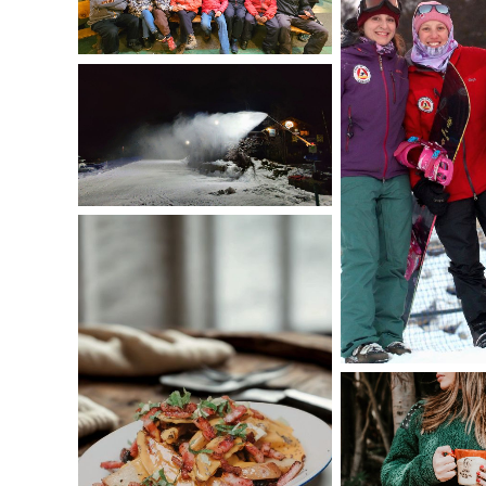
Preparativos
Los Profe
El Refugio
Una pa